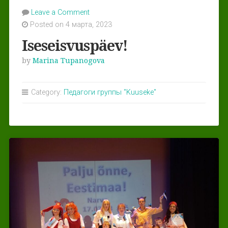
Leave a Comment
Posted on 4 марта, 2023
Iseseisvuspäev!
by
Marina Tupanogova
Category:
Педагоги группы "Kuuseke"