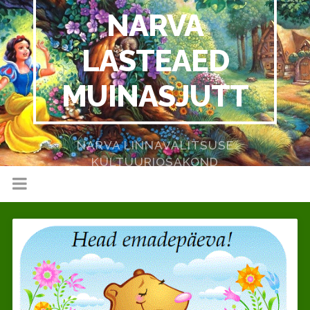
NARVA
LASTEAED
MUINASJUTT
NARVA LINNAVALITSUSE
KULTUURIOSAKOND