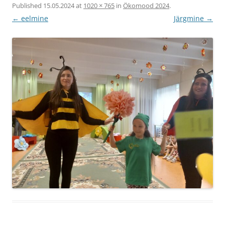
Published
15.05.2024
at
1020 × 765
in
Ökomood 2024
.
← eelmine
Järgmine →