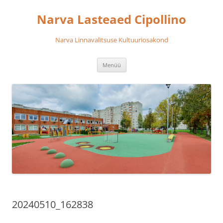
Liigu
sisu
Narva Lasteaed Cipollino
juurde
Narva Linnavalitsuse Kultuuriosakond
Menüü
20240510_162838